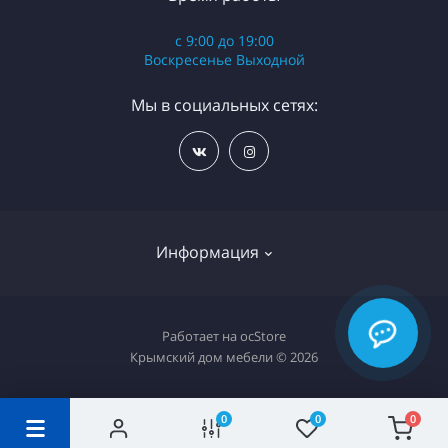
с 9:00 до 19:00
Воскресенье Выходной
Мы в социальных сетях:
Информация
Разработка сайта WebStar
Работает на
ocStore
Крымский дом мебели © 2026
Связаться с нами
Возврат товара
0
0
0
Карта сайта