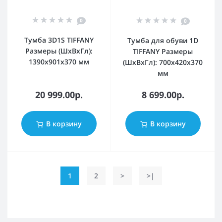
0
0
Тумба 3D1S TIFFANY
Тумба для обуви 1D
Размеры (ШхВхГл):
TIFFANY Размеры
1390х901х370 мм
(ШхВхГл): 700x420х370
мм
20 999.00р.
8 699.00р.
В корзину
В корзину
1
2
>
>|