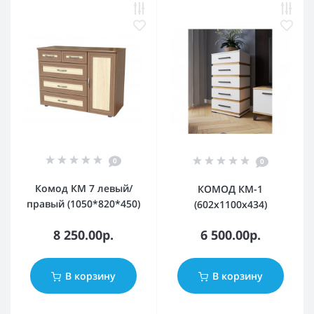
0
0
Комод КМ 7 левый/
КОМОД КМ-1
правый (1050*820*450)
(602х1100х434)
8 250.00р.
6 500.00р.
В корзину
В корзину