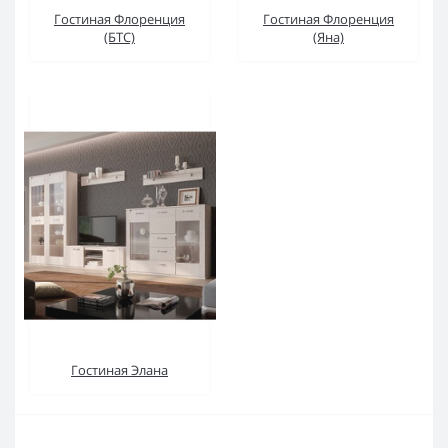
Гостиная Флоренция
Гостиная Флоренция
(БТС)
(Яна)
Гостиная Элана