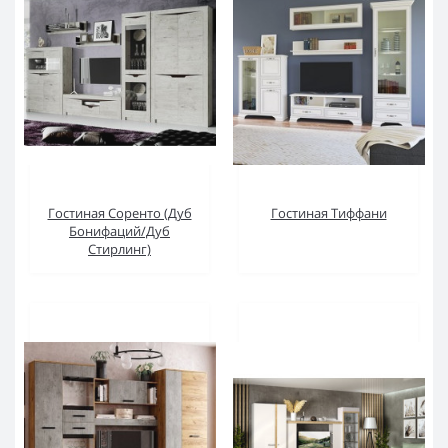
Гостиная Соренто (Дуб
Гостиная Тиффани
Бонифаций/Дуб
Стирлинг)