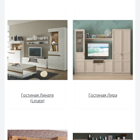
Гостиная Линате
Гостиная Лира
(Linate)