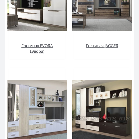
Гостиная EVORA
Гостиная JAGGER
(Эвора)