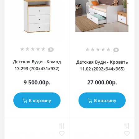
0
0
Детская Вуди - Комод
Детская Вуди - Кровать
13.293 (700х431х932)
11.02 (2092х944х965)
9 500.00р.
27 000.00р.
В корзину
В корзину