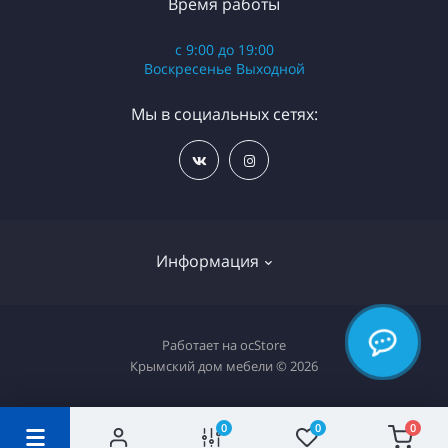
Время работы
с 9:00 до 19:00
Воскресенье Выходной
Мы в социальных сетях:
Информация
Разработка сайта WebStar
Работает на
ocStore
Крымский дом мебели © 2026
Связаться с нами
Возврат товара
0
0
0
Карта сайта