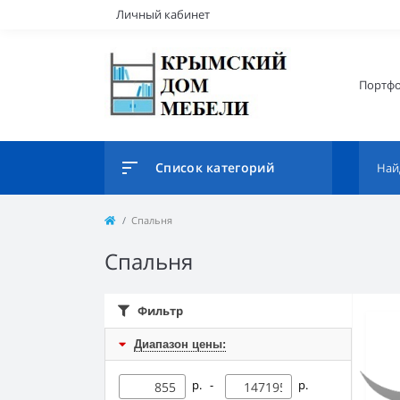
Личный кабинет
Портф
Список категорий
Спальня
Спальня
Фильтр
Диапазон цены:
р. -
р.