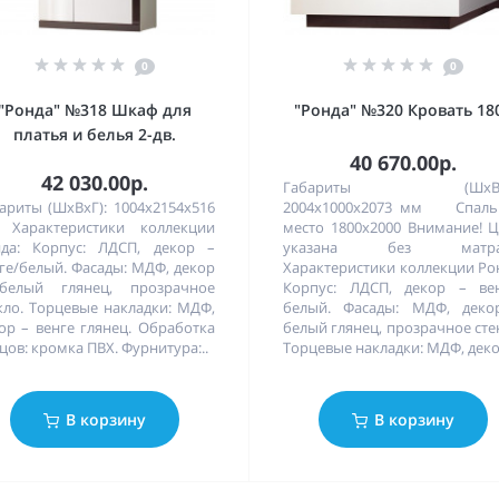
0
0
"Ронда" №318 Шкаф для
"Ронда" №320 Кровать 18
платья и белья 2-дв.
40 670.00р.
42 030.00р.
Габариты (ШхВхГ
ариты (ШхВхГ): 1004х2154х516
2004х1000х2073 мм Спаль
 Характеристики коллекции
место 1800х2000 Внимание! 
да: Корпус: ЛДСП, декор –
указана без матра
ге/белый. Фасады: МДФ, декор
Характеристики коллекции Ро
белый глянец, прозрачное
Корпус: ЛДСП, декор – вен
кло. Торцевые накладки: МДФ,
белый. Фасады: МДФ, деко
ор – венге глянец. Обработка
белый глянец, прозрачное сте
цов: кромка ПВХ. Фурнитура:..
Торцевые накладки: МДФ, деко
В корзину
В корзину