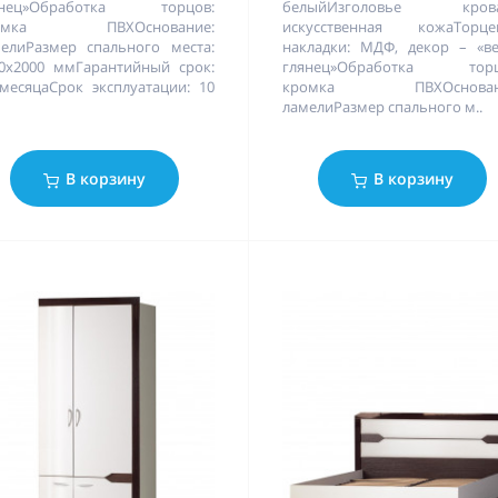
янец»Обработка торцов:
белыйИзголовье крова
омка ПВХОснование:
искусственная кожаТорце
елиРазмер спального места:
накладки: МДФ, декор – «в
0х2000 ммГарантийный срок:
глянец»Обработка торц
месяцаСрок эксплуатации: 10
кромка ПВХОснован
ламелиРазмер спального м..
В корзину
В корзину