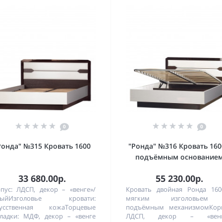
0
0
Ронда" №315 Кровать 1600
"Ронда" №316 Кровать 160
подъёмным основание
33 680.00р.
55 230.00р.
пус: ЛДСП, декор – «венге»/
Кровать двойная Ронда 160
лыйИзголовье кровати:
мягким изголовьем
кусственная кожаТорцевые
подъёмным механизмомКорп
ладки: МДФ, декор – «венге
ЛДСП, декор – «венг