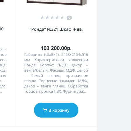
0
00
"Ронда" №321 Шкаф 4-дв.
103 200.00р.
):
ное
Габариты (ШхВхГ): 2458х2154х516
Цена
мм Характеристики коллекции
ца!
Ронда: Корпус: ЛДСП, декор –
нда:
венге/белый. Фасады: МДФ, декор
ге/
– белый глянец, прозрачное
р –
стекло. Торцевые накладки: МДФ,
кло.
декор – венге глянец. Обработка
..
торцов: кромка ПВХ. Фурнитура:..
В корзину