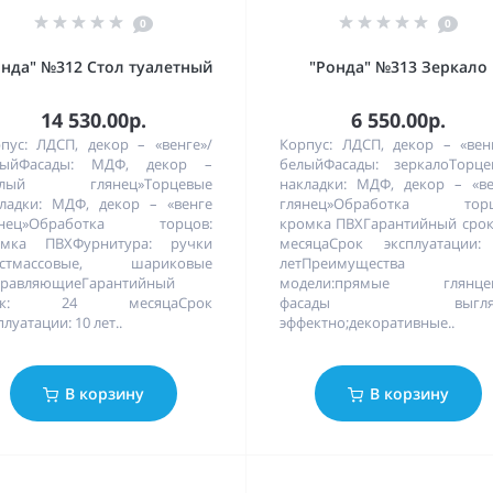
0
0
онда" №312 Стол туалетный
"Ронда" №313 Зеркало
14 530.00р.
6 550.00р.
пус: ЛДСП, декор – «венге»/
Корпус: ЛДСП, декор – «вен
лыйФасады: МДФ, декор –
белыйФасады: зеркалоТорце
елый глянец»Торцевые
накладки: МДФ, декор – «в
ладки: МДФ, декор – «венге
глянец»Обработка торц
янец»Обработка торцов:
кромка ПВХГарантийный срок
омка ПВХФурнитура: ручки
месяцаСрок эксплуатации:
астмассовые, шариковые
летПреимущества
правляющиеГарантийный
модели:прямые глянце
ок: 24 месяцаСрок
фасады выгляд
плуатации: 10 лет..
эффектно;декоративные..
В корзину
В корзину