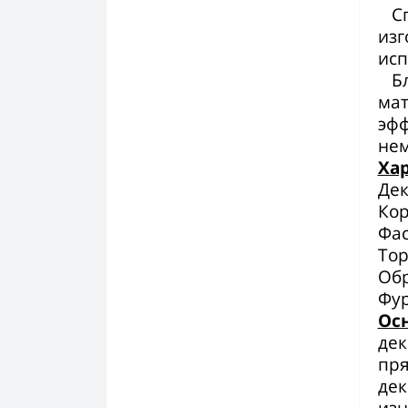
Посудомоечные машины
фасад Белый матовый)
Спа
изг
Гостиная Сидней
Модульная кухня Гренада
исп
(Интерьер Центр)
Гостиная Скарлетт
Бла
Модульная кухня Кельн
мат
Гостиная Соренто (Дуб
эфф
Бонифаций/Дуб Стирлинг)
Модульная кухня Контент
нем
Гостиная Тиффани
Ха
Модульная кухня Лондон
Дек
(Интерьер Центр)
Гостиная Трамп
Кор
Модульная кухня Мокко
Гостиная Урбан
Фас
(Интерьер Центр)
Тор
Гостиная Флоренция (БТС)
Обр
Модульная кухня Норд
Фур
Гостиная Флоренция (Яна)
Модульная кухня Олива металлик
Ос
(Интерьер Центр)
Гостиная Элана
дек
пря
Модульная кухня Оттава
дек
Модульная кухня Селина
изн