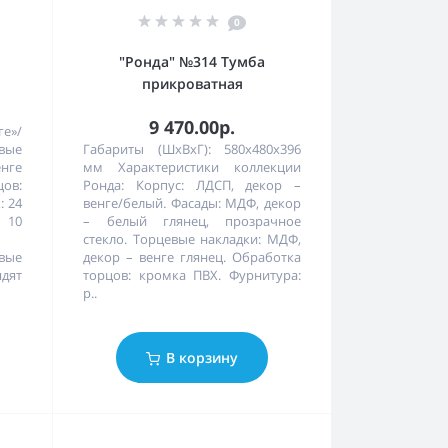
0
"Ронда" №314 Тумба
прикроватная
9 470.00р.
ге»/
вые
Габариты (ШхВхГ): 580х480х396
енге
мм Характеристики коллекции
ов:
Ронда: Корпус: ЛДСП, декор –
: 24
венге/белый. Фасады: МДФ, декор
 10
– белый глянец, прозрачное
стекло. Торцевые накладки: МДФ,
вые
декор – венге глянец. Обработка
ят
торцов: кромка ПВХ. Фурнитура:
р..
В корзину