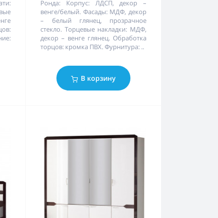
ти:
Ронда: Корпус: ЛДСП, декор –
вые
венге/белый. Фасады: МДФ, декор
енге
– белый глянец, прозрачное
ов:
стекло. Торцевые накладки: МДФ,
ие:
декор – венге глянец. Обработка
торцов: кромка ПВХ. Фурнитура: ..
В корзину