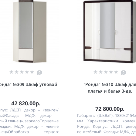
0
0
онда" №309 Шкаф угловой
"Ронда" №310 Шкаф дл
платья и белья 3-дв.
42 820.00р.
72 800.00р.
пус: ЛДСП, декор – «венге»/
лыйФасады: МДФ, декор –
Габариты (ШхВхГ): 1880х2154
лый глянец», зеркалоТорцевые
мм Характеристики коллек
ладки: МДФ, декор – «венге
Ронда: Корпус: ЛДСП, деко
янец»Обработка торцов:
венге/белый. Фасады: МДФ, д