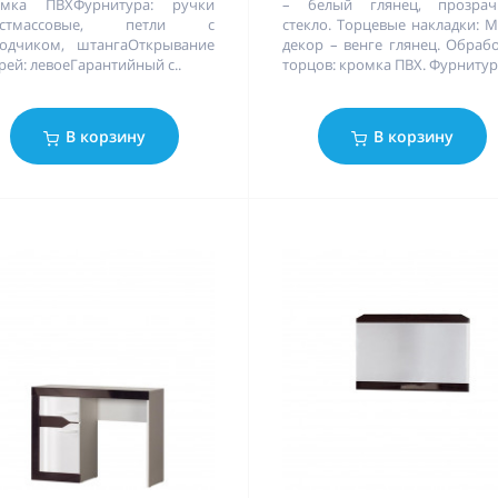
омка ПВХФурнитура: ручки
– белый глянец, прозрач
астмассовые, петли с
стекло. Торцевые накладки: 
одчиком, штангаОткрывание
декор – венге глянец. Обраб
рей: левоеГарантийный с..
торцов: кромка ПВХ. Фурнитура
В корзину
В корзину