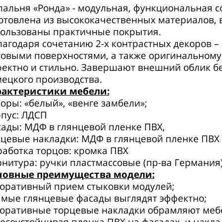
льня «Ронда» - модульная, функциональная с
отовлена из высококачественных материалов, 
ользованы практичные покрытия.
годаря сочетанию 2-х контрастных декоров – 
овыми поверхностями, а также оригинальному
ектно и стильно. Завершают внешний облик б
ецкого производства.
рактеристики мебели:
оры: «белый», «венге замбели»;
пус: ЛДСП
ады: МДФ в глянцевой пленке ПВХ,
цевые накладки: МДФ в глянцевой пленке ПВХ
аботка торцов: кромка ПВХ
нитура: ручки пластмассовые (пр-ва Германия)
новные преимущества модели:
оративный прием стыковки модулей;
мые глянцевые фасады выглядят эффектно;
оративные торцевые накладки обрамляют мебе
осоустойчивая пленка ПВХ на фасадах и накла