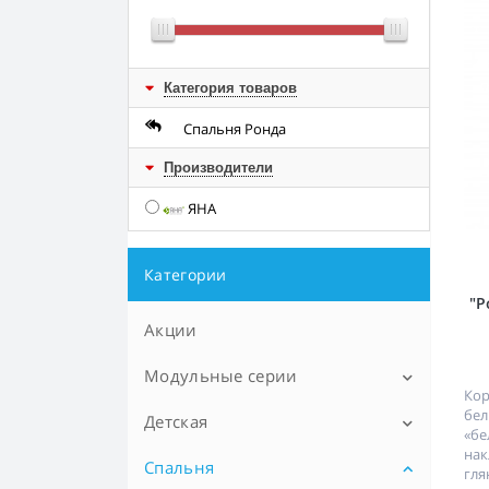
Категория товаров
Спальня Ронда
Производители
ЯНА
Категории
"Р
Акции
Модульные серии
Кор
бе
Детская
LINATE (Линате)
«бе
нак
TIFFANY (Тиффани)
Спальня
Детские диваны
гл