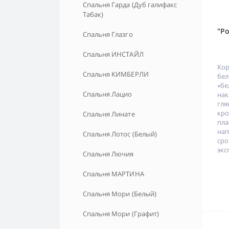
Спальня Гарда (Дуб галифакс
Табак)
"Р
Спальня Глазго
Спальня ИНСТАЙЛ
Кор
Спальня КИМБЕРЛИ
бе
«б
Спальня Лацио
нак
гл
кр
Спальня Линате
пл
на
Спальня Лотос (Белый)
ср
экс
Спальня Лючия
Спальня МАРТИНА
Спальня Мори (Белый)
Спальня Мори (Графит)