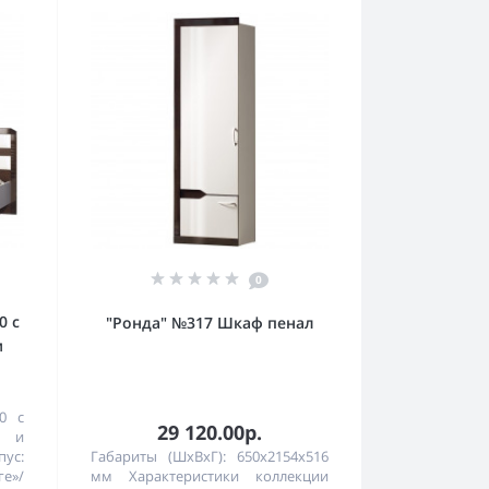
0
0 с
"Ронда" №317 Шкаф пенал
м
0 с
29 120.00р.
 и
ус:
Габариты (ШхВхГ): 650х2154х516
е»/
мм Характеристики коллекции