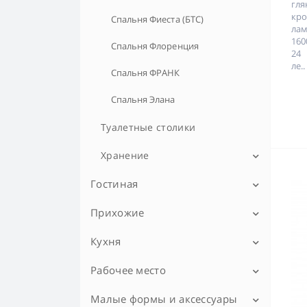
гл
кр
Спальня Фиеста (БТС)
лам
160
Спальня Флоренция
24 
ле..
Спальня ФРАНК
Спальня Элана
Туалетные столики
Хранение
Комоды
Гостиная
Шкафы распашные в спальню
Прихожие
Модульные гостиные
Шкафы–купе
Гостиная EVORA (Эвора)
Стенки и горки для гостиной
Кухня
Вешалки
Гостиная JAGGER
Столы в гостиную
Модульные прихожие
Рабочее место
Кухни - готовые решения
Гостиная АФИНА (Сонома-Анкор)
Журнальные столики
ТВ тумбы
Прихожая Инна
Прихожие - готовые решения
Кухонные столы
Малые формы и аксессуары
Кабинеты