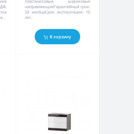
ное
пластмассовые, шариковые
МДФ,
направляющиеГарантийный срок:
отка
24 месяцаСрок эксплуатации: 10
:..
лет..
В корзину