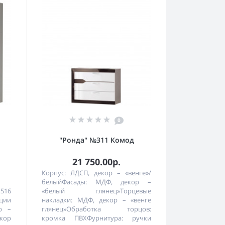
0
я
"Ронда" №311 Комод
21 750.00р.
Корпус: ЛДСП, декор – «венге»/
белыйФасады: МДФ, декор –
х516
«белый глянец»Торцевые
ции
накладки: МДФ, декор – «венге
р –
глянец»Обработка торцов:
екор
кромка ПВХФурнитура: ручки