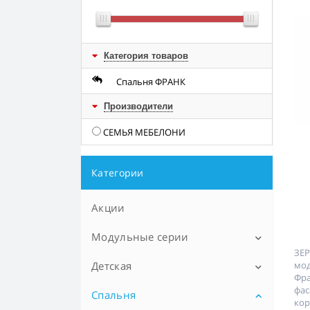
Категория товаров
Спальня ФРАНК
Производители
СЕМЬЯ МЕБЕЛОНИ
Категории
Акции
Модульные серии
ЗЕР
Детская
LINATE (Линате)
м
Фра
фа
TIFFANY (Тиффани)
Спальня
Детские диваны
ко