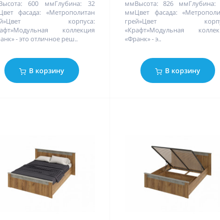
Высота: 600 ммГлубина: 32
ммВысота: 826 ммГлубина: 
вет фасада: «Метрополитан
ммЦвет фасада: «Метрополи
рей»Цвет корпуса:
грей»Цвет корпус
рафт»Модульная коллекция
«Крафт»Модульная коллек
анк» - это отличное реш..
«Франк» - э..
В корзину
В корзину