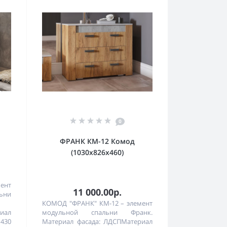
0
ФРАНК КМ-12 Комод
(1030х826х460)
мент
11 000.00р.
ни
КОМОД "ФРАНК" КМ-12 – элемент
иал
модульной спальни Франк.
430
Материал фасада: ЛДСПМатериал