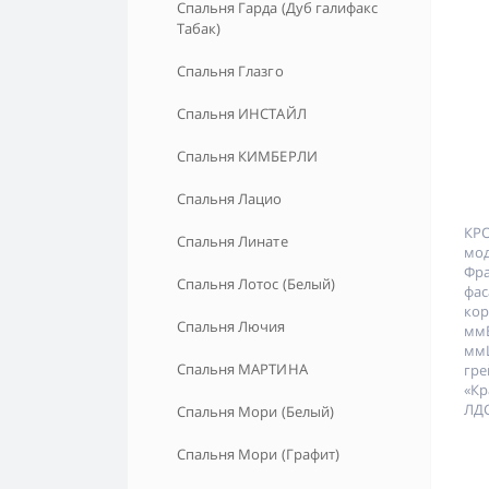
Спальня Гарда (Дуб галифакс
Табак)
Спальня Глазго
Спальня ИНСТАЙЛ
Спальня КИМБЕРЛИ
Спальня Лацио
КРО
Спальня Линате
м
Фра
Спальня Лотос (Белый)
фа
ко
Спальня Лючия
ммВ
ммЦ
Спальня МАРТИНА
г
«К
ЛДС
Спальня Мори (Белый)
Спальня Мори (Графит)