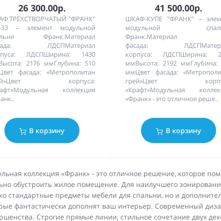
26 300.00р.
41 500.00р.
АФ ТРЁХСТВОРЧАТЫЙ "ФРАНК"
ШКАФ-КУПЕ "ФРАНК" – элем
-33 – элемент модульной
модульной спаль
альни Франк.Материал
Франк.Материал
сада: ЛДСПМатериал
фасада: ЛДСПМатер
рпуса: ЛДСПШирина: 1430
корпуса: ЛДСПШирина: 2
ысота: 2176 ммГлубина: 510
ммВысота: 2192 ммГлубина:
вет фасада: «Метрополитан
ммЦвет фасада: «Метрополи
рей»Цвет корпуса:
грей»Цвет корпус
рафт»Модульная коллекция
«Крафт»Модульная коллек
анк..
«Франк» - это отличное реше..
В корзину
В корзину
льная коллекция «Франк» - это отличное решение, которое по
ьно обустроить жилое помещение. Для наилучшего зонирования
ко стандартные предметы мебели для спальни, но и дополните
рые фантастически дополнят ваш интерьер. Современный диза
ршенства. Строгие прямые линии, стильное сочетание двух дек