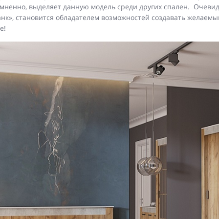
мненно, выделяет данную модель среди других спален. Очевид
нк», становится обладателем возможностей создавать желаемый
е!