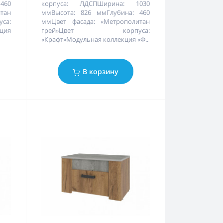
460
корпуса: ЛДСПШирина: 1030
тан
ммВысота: 826 ммГлубина: 460
а:
ммЦвет фасада: «Метрополитан
ция
грей»Цвет корпуса:
«Крафт»Модульная коллекция «Ф..
В корзину