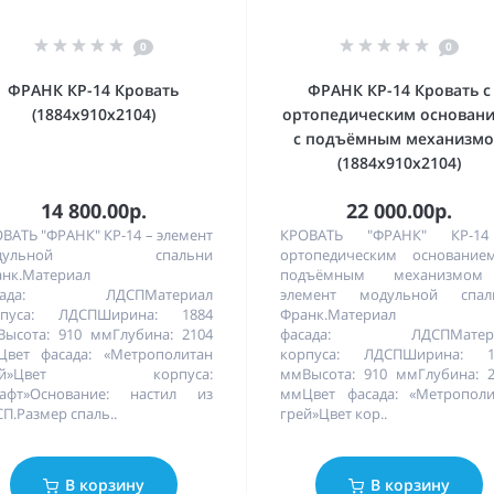
0
0
ФРАНК КР-14 Кровать
ФРАНК КР-14 Кровать с
(1884х910х2104)
ортопедическим основан
с подъёмным механизм
(1884х910х2104)
14 800.00р.
22 000.00р.
ВАТЬ "ФРАНК" КР-14 – элемент
КРОВАТЬ "ФРАНК" КР-1
одульной спальни
ортопедическим основание
нк.Материал
подъёмным механизмо
сада: ЛДСПМатериал
элемент модульной спал
рпуса: ЛДСПШирина: 1884
Франк.Материал
ысота: 910 ммГлубина: 2104
фасада: ЛДСПМатер
вет фасада: «Метрополитан
корпуса: ЛДСПШирина: 1
рей»Цвет корпуса:
ммВысота: 910 ммГлубина: 
рафт»Основание: настил из
ммЦвет фасада: «Метрополи
П.Размер спаль..
грей»Цвет кор..
В корзину
В корзину