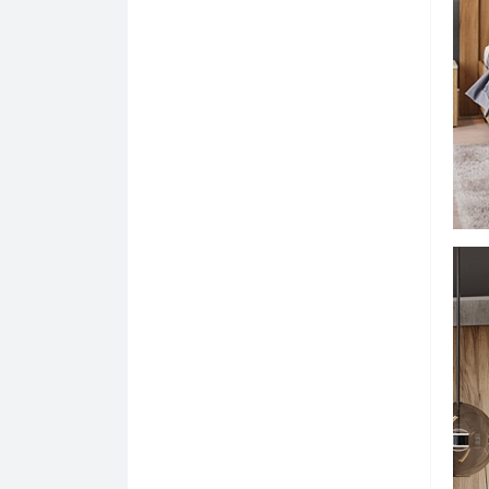
фасад Белый матовый)
Гостиная Сидней
Модульная кухня Гренада
(Интерьер Центр)
Гостиная Скарлетт
Модульная кухня Кельн
Гостиная Соренто (Дуб
Бонифаций/Дуб Стирлинг)
Модульная кухня Контент
Гостиная Тиффани
Модульная кухня Лондон
(Интерьер Центр)
Гостиная Трамп
Модульная кухня Мокко
Гостиная Урбан
(Интерьер Центр)
Гостиная Флоренция (БТС)
Модульная кухня Норд
Гостиная Флоренция (Яна)
Модульная кухня Олива металлик
(Интерьер Центр)
Гостиная Элана
Модульная кухня Оттава
Модульная кухня Селина