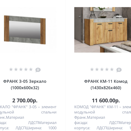
0
0
ФРАНК З-05 Зеркало
ФРАНК КМ-11 Комод
(1000х600х32)
(1430х826х460)
2 700.00р.
11 600.00р.
КАЛО "ФРАНК" З-05 – элемент
КОМОД "ФРАНК" КМ-11 – эле
одульной спальни
модульной спаль
нк.Материал
Франк.Материал
сада: ЛДСПМатериал
фасада: ЛДСПМатер
рпуса: ЛДСПШирина: 1000
корпуса: ЛДСПШирина: 1