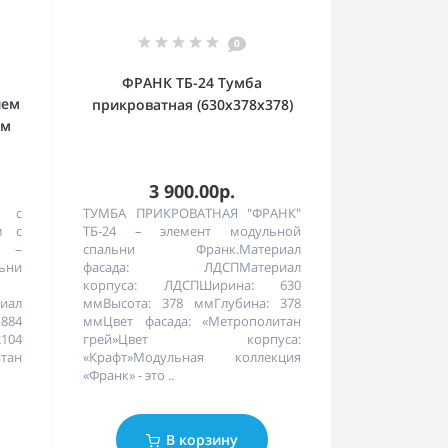
0
ФРАНК ТБ-24 Тумба
ием
прикроватная (630х378х378)
ом
3 900.00р.
4 с
ТУМБА ПРИКРОВАТНАЯ "ФРАНК"
м с
ТБ-24 – элемент модульной
м –
спальни Франк.Материал
ьни
фасада: ЛДСПМатериал
корпуса: ЛДСПШирина: 630
иал
ммВысота: 378 ммГлубина: 378
884
ммЦвет фасада: «Метрополитан
2104
грей»Цвет корпуса:
тан
«Крафт»Модульная коллекция
«Франк» - это ..
В корзину