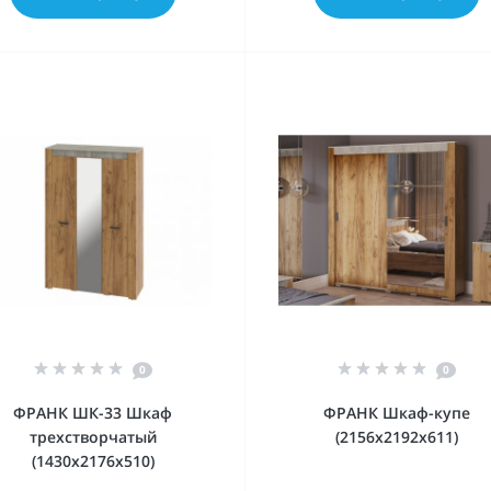
0
0
ФРАНК ШК-33 Шкаф
ФРАНК Шкаф-купе
трехстворчатый
(2156х2192х611)
(1430х2176х510)