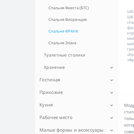
Спальня Фиеста (БТС)
ШК
ШК
Спальня Флоренция
сп
фа
Спальня ФРАНК
ко
ммВ
Спальня Элана
ммЦ
г
«К
Туалетные столики
«Фр
Хранение
Комоды
Гостиная
Шкафы распашные в спальню
Прихожие
Модульные гостиные
Шкафы–купе
Гостиная EVORA (Эвора)
Стенки и горки для гостиной
Кухня
Вешалки
Моду
стил
Гостиная JAGGER
Столы в гостиную
Модульные прихожие
Рабочее место
Кухни - готовые решения
толь
кото
Гостиная АФИНА (Сонома-Анкор)
Журнальные столики
ТВ тумбы
Прихожая Инна
Прихожие - готовые решения
Кухонные столы
Малые формы и аксессуары
Кабинеты
сове