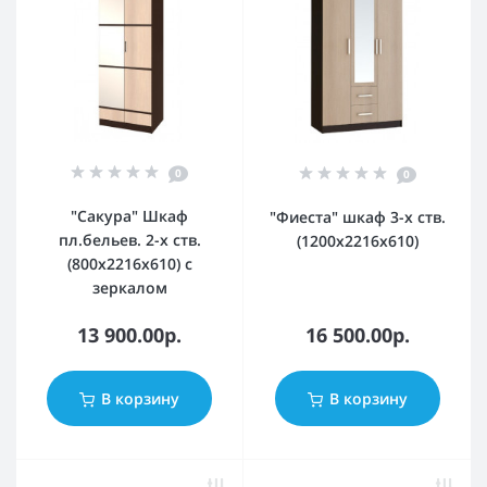
0
0
"Сакура" Шкаф
"Фиеста" шкаф 3-х ств.
пл.бельев. 2-х ств.
(1200х2216х610)
(800х2216х610) с
зеркалом
13 900.00р.
16 500.00р.
В корзину
В корзину