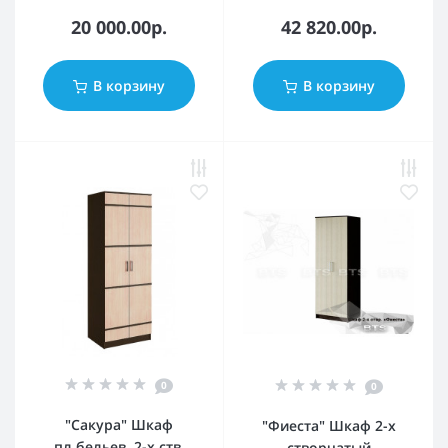
20 000.00р.
42 820.00р.
В корзину
В корзину
0
0
"Сакура" Шкаф
"Фиеста" Шкаф 2-х
пл.бельев. 2-х ств.
створчатый