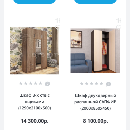
0
0
Шкаф 3-х ств.с
Шкаф двухдверный
ящиками
распашной САПФИР
(1290х2100х560)
(2000х850х450)
14 300.00р.
8 100.00р.