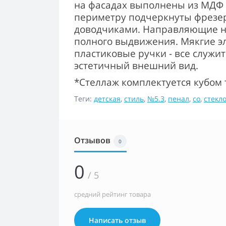
на фасадах выполнены из МДФ 
периметру подчеркнуты фрезеро
доводчиками. Направляющие н
полного выдвижения. Мякгие э
пластиковые ручки - все служи
эстетичный внешний вид.
*Стеллаж комплектуется кубом 
Теги:
детская
,
стиль
,
№5.3
,
пенал
,
со
,
стекл
Отзывов
0
0
/ 5
средний рейтинг товара
Написать отзыв