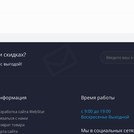
и скидках?
с выгодой!
нформация
Время работы
с 9:00 до 19:00
зработка сайта WebStar
Воскресенье Выходной
язаться с нами
зврат товара
Мы в социальных сетя
рта сайта