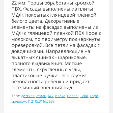
22 мм. Торцы обработаны кромкой
ПВХ. Фасады выполнены из плиты
МДФ, покрытых глянцевой пленкой
белого цвета. Декоративные
элементы на фасадах выполнены из
МДФ с глянцевой пленкой ПВХ Кофе с
молоком, по периметру подчеркнуты
фрезеровкой. Все петли на фасадах с
доводчиками. Направляющие на
выкатных ящиках - шариковые,
полного выдвижения. Мягкие
элементы, скругленные углы,
пластиковые ручки - все служит
безопасности ребенка и придаёт
эстетичный внешний вид.
Теги:
детская
,
стиль
,
№7
,
полка
,
навес.
,
1200
,
кофе
,
молоком
,
(1210x316x563)