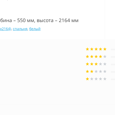
бина – 550 мм, высота – 2164 мм
x2164)
,
спальня
,
белый