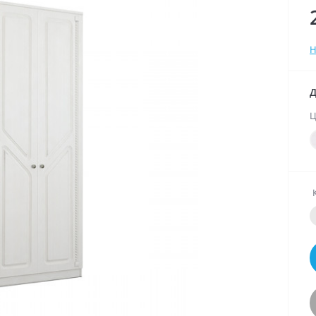
Н
Д
Ц