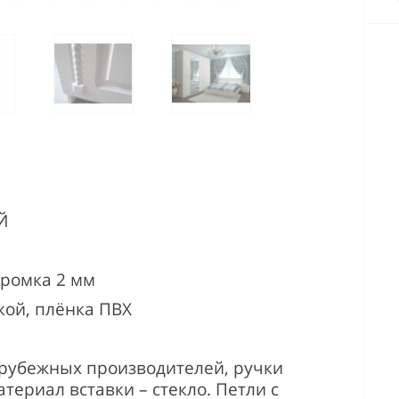
Й
кромка 2 мм
кой, плёнка ПВХ
арубежных производителей, ручки
териал вставки – стекло. Петли с