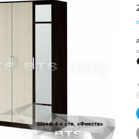
Н
Д
Ц